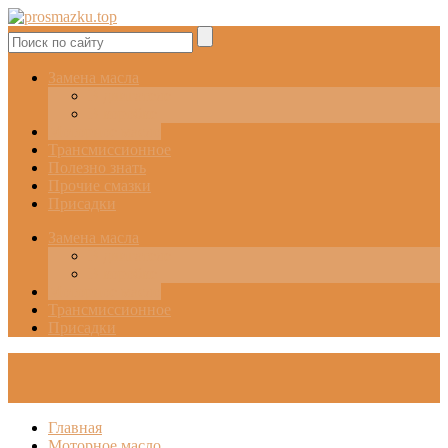
Замена масла
В двигателе
В коробке
Моторное масло
Трансмиссионное
Полезно знать
Прочие смазки
Присадки
Замена масла
В двигателе
В коробке
Моторное масло
Трансмиссионное
Присадки
Главная
Моторное масло