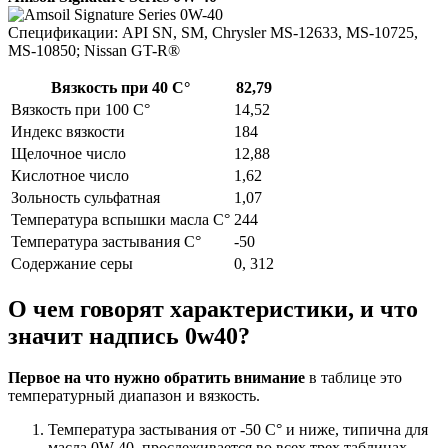
Спецификации: API SN, SM, Chrysler MS-12633, MS-10725,
MS-10850; Nissan GT-R®
Вязкость при 40 С°
82,79
Вязкость при 100 С°
14,52
Индекс вязкости
184
Щелочное число
12,88
Кислотное число
1,62
Зольность сульфатная
1,07
Температура вспышки масла С°
244
Температура застывания С°
-50
Содержание серы
0, 312
О чем говорят характеристики, и что
значит надпись 0w40?
Первое на что нужно обратить внимание
в таблице это
температурный диапазон и вязкость.
Температура застывания от -50 C° и ниже, типична для
масла 0W-40, прослеживается во всех трех таблицах.