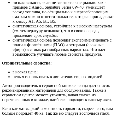
низкая вязкость, если не завышена специально как в
примере с Amsoil Signature Series 0W-40, уменьшает
расход топлива, но официально к энергосбергающим
смазкам можно отнести только те, которые принадлежат
к классу А1, А5, В1, В5;
синтетическая основа, устойчива к высоким нагрузкам
(см. температуру вспышки), что в свою очередь,
продлевает срок службы;
синтетическая основа позволяет экспериментировать с
полиальфаолефинами (ПАО) и эстерами (сложные
эфиры) в самых разнообразных вариантах. Что дает
возможность улучшать любые свойства продукта.
Отрицательные свойства:
высокая цена;
нельзя использовать в двигателях старых моделей.
Автопроизводитель в сервисной книжке всегда дает список
рекомендованных материалов для обслуживания. Также в
сервисном центре можете уточнить, какая смазка из
перечисленных в книжке, наиболее подходит к вашему авто.
Если климат жаркий и местность горная то, скорее всего, вам
больше подойдет 40-ка. Так же ею следует воспользоваться,