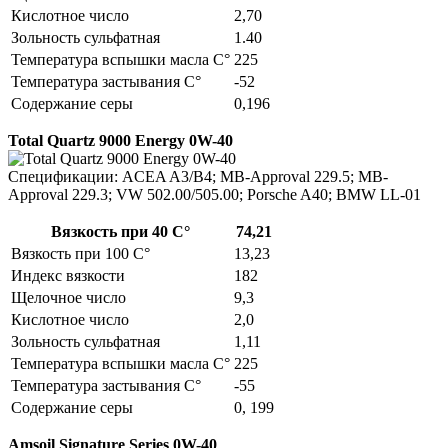
Кислотное число
2,70
Зольность сульфатная
1.40
Температура вспышки масла С°
225
Температура застывания С°
-52
Содержание серы
0,196
Total Quartz 9000 Energy 0W-40
Спецификации: ACEA A3/B4; MB-Approval 229.5; MB-
Approval 229.3; VW 502.00/505.00; Porsche A40; BMW LL-01
Вязкость при 40 С°
74,21
Вязкость при 100 С°
13,23
Индекс вязкости
182
Щелочное число
9,3
Кислотное число
2,0
Зольность сульфатная
1,11
Температура вспышки масла С°
225
Температура застывания С°
-55
Содержание серы
0, 199
Amsoil Signature Series 0W-40