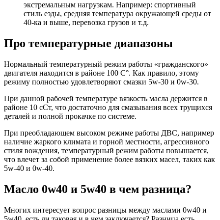
экстремальным нагрузкам. Например: спортивный
стиль езды, средняя температура окружающей среды от
40-ка и выше, перевозка грузов и т.д.
Про температурные диапазоны
Нормальный температурный режим работы «гражданского»
двигателя находится в районе 100 С°. Как правило, этому
режиму полностью удовлетворяют смазки 5w-30 и 0w-30.
При данной рабочей температуре вязкость масла держится в
районе 10 сСт, что достаточно для смазывания всех трущихся
деталей и полной прокачке по системе.
При преобладающем высоком режиме работы ДВС, например
наличие жаркого климата и горной местности, агрессивного
стиля вождения, температурный режим работы повышается,
что влечет за собой применение более вязких масел, таких как
5w-40 и 0w-40.
Масло 0w40 и 5w40 в чем разница?
Многих интересует вопрос разницы между маслами 0w40 и
5w40, есть ли таковая и в чем заключается? Разница есть.