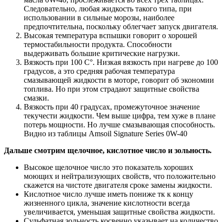
Следовательно, любая жидкость такого типа, при
использовании в сильные морозы, наиболее
предпочтительна, поскольку облегчает запуск двигателя.
Высокая температура вспышки говорит о хорошей
термостабильности продукта. Способности
выдерживать большие критические нагрузки.
Вязкость при 100 C°. Низкая вязкость при нагреве до 100
градусов, а это средняя рабочая температура
смазывающей жидкости в моторе, говорит об экономии
топлива. Но при этом страдают защитные свойства
смазки.
Вязкость при 40 градусах, промежуточное значение
текучести жидкости. Чем выше цифра, тем хуже в плане
потерь мощности. Но лучше смазывающая способность.
Видно из таблицы Amsoil Signature Series 0W-40
Дальше смотрим щелочное, кислотное число и зольность.
Высокое щелочное число это показатель хороших
моющих и нейтрализующих свойств, что положительно
скажется на чистоте двигателя сроке замены жидкости.
Кислотное число лучше иметь пониже тк к концу
жизненного цикла, значение кислотности всегда
увеличивается, уменьшая защитные свойства жидкости.
Сульфатная зольность косвенно указывает на количество