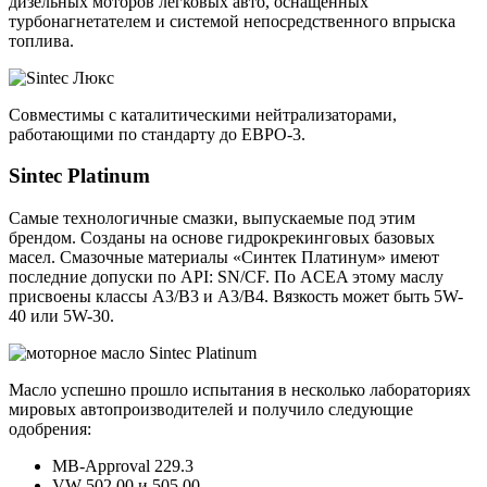
дизельных моторов легковых авто, оснащенных
турбонагнетателем и системой непосредственного впрыска
топлива.
Совместимы с каталитическими нейтрализаторами,
работающими по стандарту до ЕВРО-3.
Sintec Platinum
Самые технологичные смазки, выпускаемые под этим
брендом. Созданы на основе гидрокрекинговых базовых
масел. Смазочные материалы «Синтек Платинум» имеют
последние допуски по API: SN/CF. По ACEA этому маслу
присвоены классы A3/B3 и A3/B4. Вязкость может быть 5W-
40 или 5W-30.
Масло успешно прошло испытания в несколько лабораториях
мировых автопроизводителей и получило следующие
одобрения:
MB-Approval 229.3
VW 502 00 и 505 00