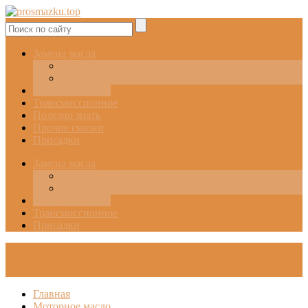
Замена масла
В двигателе
В коробке
Моторное масло
Трансмиссионное
Полезно знать
Прочие смазки
Присадки
Замена масла
В двигателе
В коробке
Моторное масло
Трансмиссионное
Присадки
Главная
Моторное масло