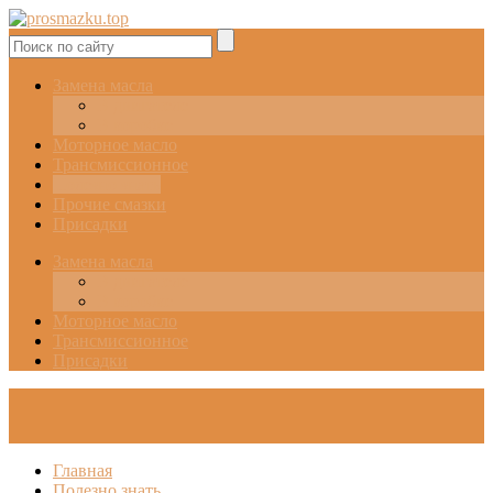
Замена масла
В двигателе
В коробке
Моторное масло
Трансмиссионное
Полезно знать
Прочие смазки
Присадки
Замена масла
В двигателе
В коробке
Моторное масло
Трансмиссионное
Присадки
Главная
Полезно знать