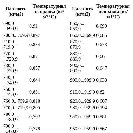
Температурная
Температурная
Плотноть
Плотноть
поправка (кг/
поправка (кг/
(кг/м3)
(кг/м3)
м3*С)
м3*С)
690,0
850,0...
0,91
0,699
...699,9
859,9
700,0...709,9
0,897
860,0...869,9
0,686
710,0...
870,0...
0,884
0,673
719,9
879,9
720,0
880,0...
0,87
0,66
...729,9
889,9
730,0
890,0...
0,857
0,647
...739,9
899,9
740,0
0,844
900,0...909,9
0,633
...749,9
750,0
0,831
910,0...919,9
0,62
...759,9
760,0...769,9
0,818
920,0...929,9
0,607
770,0...779,9
0,805
930,0...939,9
0,594
780,0
0,792
940,0...949,9
0,581
...789,9
790,0
0,778
950,0...959,9
0,567
...799,9