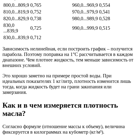
800,0...809,9
0,765
960,0...969,9
0,554
810,0...819,9
0,752
970,0...979,9
0,541
820,0...829,9
0,738
980,0...989,9
0,528
830,0
0,725
990,0...999,9
0,515
...839,9
830,0...839,9
0,712
Зависимость нелинейная, если построить график – получится
парабола. Поэтому поправка на 1°C рассчитывается в каждом
диапазоне. Чем плотнее жидкость, тем меньше зависимость от
внешних условий.
Это хорошо заметно на примере простой воды. При
идеальных показателях 1 кг/литр, плотность изменится лишь
тогда, когда жидкость будет на грани закипания или
замерзания.
Как и в чем измеряется плотность
масла?
Согласно формуле (отношение массы к объему), величина
фиксируется в килограммах на кубометр (кг/м³).